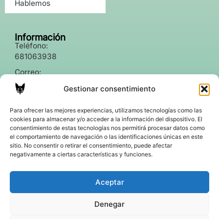
Hablemos
Información
Teléfono:
681063938
Correo:
info@fionettavet.com
Gestionar consentimiento
Para ofrecer las mejores experiencias, utilizamos tecnologías como las
Legal
cookies para almacenar y/o acceder a la información del dispositivo. El
Política de cookies
consentimiento de estas tecnologías nos permitirá procesar datos como
Política de privacidad
el comportamiento de navegación o las identificaciones únicas en este
sitio. No consentir o retirar el consentimiento, puede afectar
Política de accesibilidad
negativamente a ciertas características y funciones.
Aviso legal
Aceptar
Denegar
Un servicio de