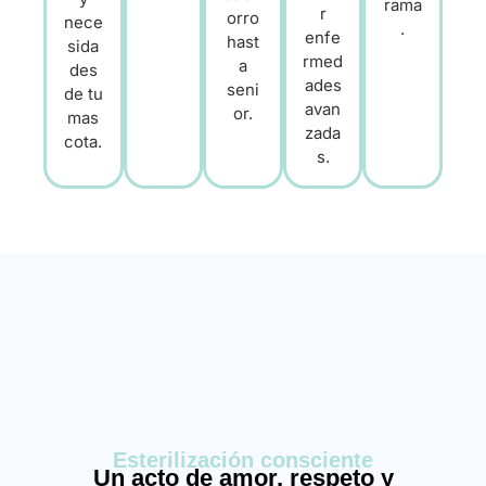
rama
r
orro
nece
.
enfe
hast
sida
rmed
a
des
ades
seni
de tu
avan
or.
mas
zada
cota.
s.
Esterilización consciente
Un acto de amor, respeto y