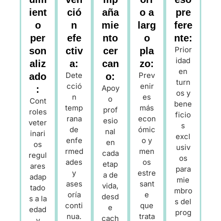
ient
ció
aña
o a
pre
o
n
mie
larg
fere
per
efe
nto
o
nte:
Prior
son
ctiv
cer
pla
idad
aliz
a:
can
zo:
en
Dete
Prev
ado
o:
turn
cció
enir
Apoy
:
os y
n
es
o
Cont
bene
temp
más
prof
roles
ficio
rana
econ
esio
veter
s
de
ómic
nal
inari
excl
enfe
o y
en
os
usiv
rmed
men
cada
regul
os
ades
os
etap
ares
para
y
estre
a de
adap
mie
ases
sant
vida,
tado
mbro
oría
e
desd
s a la
s del
conti
que
e
edad
prog
nua.
trata
cach
y