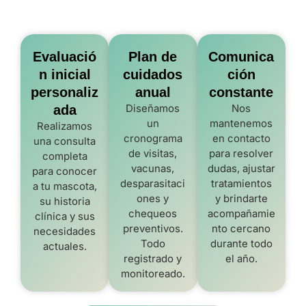
Evaluació
Plan de
Comunica
n inicial
cuidados
ción
personaliz
anual
constante
Diseñamos
Nos
ada
un
mantenemos
Realizamos
cronograma
en contacto
una consulta
de visitas,
para resolver
completa
vacunas,
dudas, ajustar
para conocer
desparasitaci
tratamientos
a tu mascota,
ones y
y brindarte
su historia
chequeos
acompañamie
clínica y sus
preventivos.
nto cercano
necesidades
Todo
durante todo
actuales.
registrado y
el año.
monitoreado.